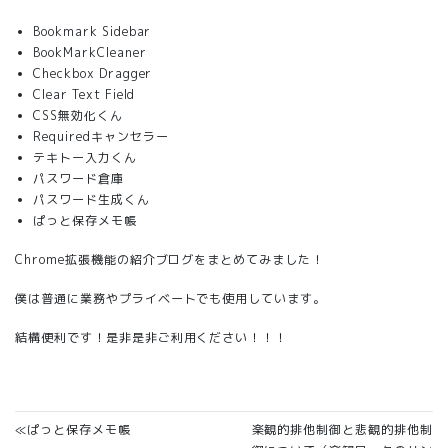
Bookmark Sidebar
BookMarkCleaner
Checkbox Dragger
Clear Text Field
CSS無効化くん
Requiredキャンセラー
テキトー入力くん
パスワード倉庫
パスワード生成くん
ぱっと保存メモ帳
Chrome拡張機能の紹介ブログをまとめてみました！
僕は普通に業務やプライベートでも使用しています。
結構便利です！是非是非ご利用ください！！！
≪ぱっと保存メモ帳
楽観的排他制御と悲観的排他制