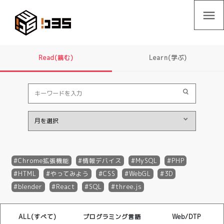
menu
Read(読む)
Learn(学ぶ)
Chrome拡張機能
情報デバイス
MySQL
PHP
HTML
やってみよう
CSS
WebGL
3D
blender
React
SQL
three.js
ALL(すべて)
プログラミング言語
Web/DTP