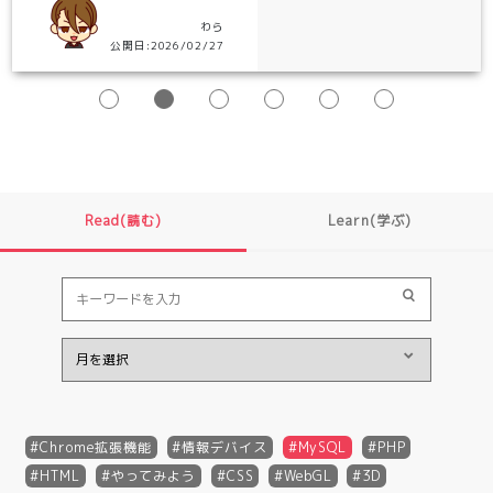
わら
公開日:2026/02/27
Read(読む)
Learn(学ぶ)
Chrome拡張機能
情報デバイス
MySQL
PHP
HTML
やってみよう
CSS
WebGL
3D