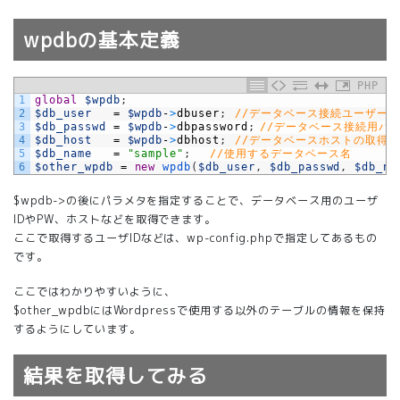
wpdbの基本定義
PHP
1
global
$wpdb
;
2
$db_user
=
$wpdb
-
>
dbuser
;
//データベース接続ユーザー
3
$db_passwd
=
$wpdb
-
>
dbpassword
;
//データベース接続用パ
4
$db_host
=
$wpdb
-
>
dbhost
;
//データベースホストの取得
5
$db_name
=
"sample"
;
//使用するデータベース名
6
$other_wpdb
=
new
wpdb
(
$db_user
,
$db_passwd
,
$db_na
$wpdb->の後にパラメタを指定することで、データベース用のユーザ
IDやPW、ホストなどを取得できます。
ここで取得するユーザIDなどは、wp-config.phpで指定してあるもの
です。
ここではわかりやすいように、
$other_wpdbにはWordpressで使用する以外のテーブルの情報を保持
するようにしています。
結果を取得してみる