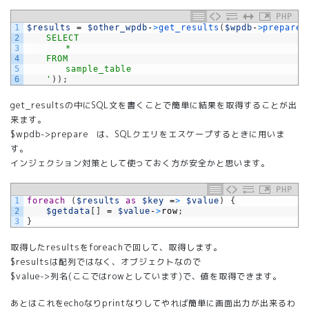
PHP
1
$results
=
$other_wpdb
-
>
get_results
(
$wpdb
-
>
prepare
(
2
	SELECT
3
		*
4
	FROM
5
		sample_table
6
	'
)
)
;
get_resultsの中にSQL文を書くことで簡単に結果を取得することが出
来ます。
$wpdb->prepare は、SQLクエリをエスケープするときに用いま
す。
インジェクション対策として使っておく方が安全かと思います。
PHP
1
foreach
(
$results
as
$key
=
>
$value
)
{
2
$getdata
[
]
=
$value
-
>
row
;
3
}
取得したresultsをforeachで回して、取得します。
$resultsは配列ではなく、オブジェクトなので
$value->列名(ここではrowとしています)で、値を取得できます。
あとはこれをechoなりprintなりしてやれば簡単に画面出力が出来るわ