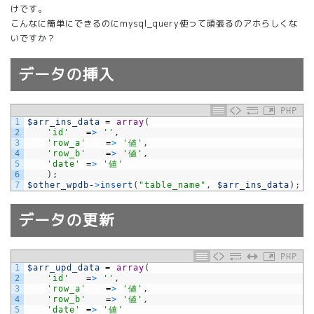
けです。
こんなに簡単にできるのにmysql_query使って頑張るのアホらしくな
いですか？
データの挿入
PHP
1
$arr_ins_data
=
array
(
2
'id'
=
>
''
,
3
'row_a'
=
>
'値'
,
4
'row_b'
=
>
'値'
,
5
'date'
=
>
'値'
6
)
;
7
$other_wpdb
-
>
insert
(
"table_name"
,
$arr_ins_data
)
;
データの更新
PHP
1
$arr_upd_data
=
array
(
2
'id'
=
>
''
,
3
'row_a'
=
>
'値'
,
4
'row_b'
=
>
'値'
,
5
'date'
=
>
'値'