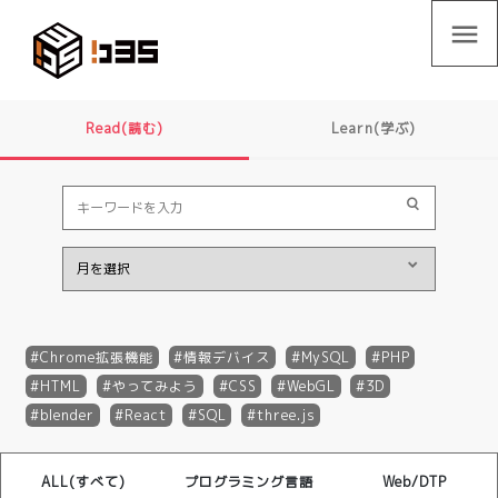
menu
Read(読む)
Learn(学ぶ)
Chrome拡張機能
情報デバイス
MySQL
PHP
HTML
やってみよう
CSS
WebGL
3D
blender
React
SQL
three.js
ALL(すべて)
プログラミング言語
Web/DTP