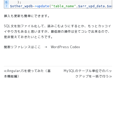
6
)
;
7
$other_wpdb
-
>
update
(
"table_name"
,
$arr_upd_data
,
$arr
挿入も更新も簡単にできます。
SQL文を別ファイル化して、読みこむようにするとか、もっとカッコイ
イやり方もあると思いますが、最低限の操作は全てコレで出来るので、
是非覚えておきたいところです。
関数リファレンスはここ →
WordPress Codex
≪AngularJSを使ってみた（基
MySQLのテーブル単位でのバッ
本機能編）
クアップを一括で行う≫