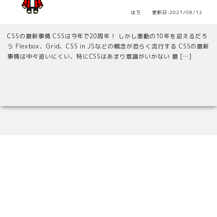
はち 更新日:2021/08/12
CSSの最新事情 CSSは今年で20周年！ しかし激動の10年を迎えるだろ
う Flexbox、Grid、CSS in JSなどの概念が恐らく流行する CSSの最新
事情は中々追いにくい、特にCSSはあまり意識がいかない 最 […]