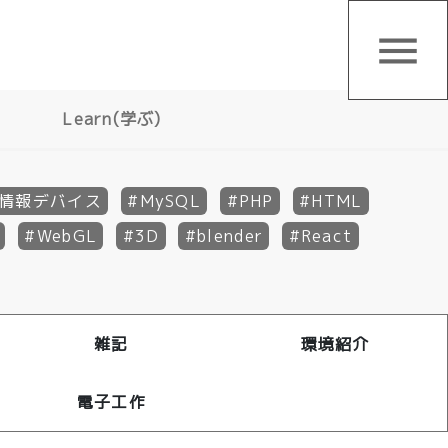
menu
Learn(学ぶ)
情報デバイス
MySQL
PHP
HTML
WebGL
3D
blender
React
雑記
環境紹介
電子工作