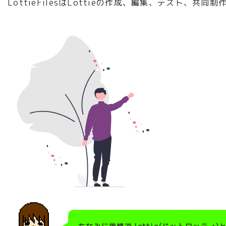
LottieFilesはLottieの作成、編集、テスト、