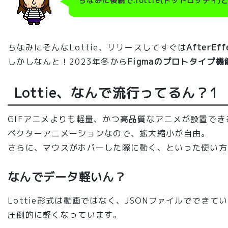
ちなみに後続で.lottie(ドットロッテ
ちなみにそんなLottie、リリースしてすぐは
AfterEf
しかしなんと！2023年冬から
Figmaのプロトタイプ機
Lottie、なんで流行ってるん？1
GIFアニメよりも軽量、かつ高品質なアニメが設置でき
ベクターアニメーションなので、拡大縮小が自由。
さらに、マウスがホバーした際に動く、といった使い方
なんでデータ軽いん？
Lottie形式は動画ではなく、JSONファイルでで
圧倒的に軽くなっています。