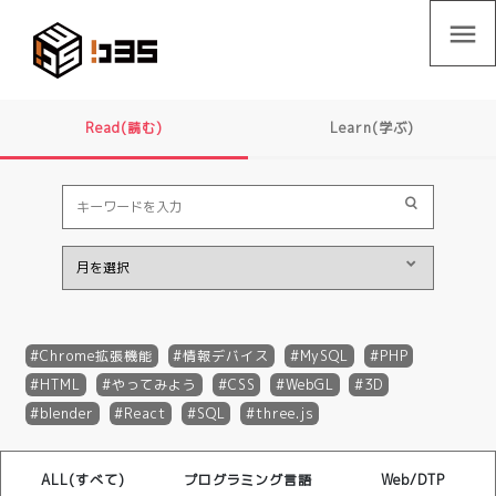
menu
Read(読む)
Learn(学ぶ)
Chrome拡張機能
情報デバイス
MySQL
PHP
HTML
やってみよう
CSS
WebGL
3D
blender
React
SQL
three.js
ALL(すべて)
プログラミング言語
Web/DTP