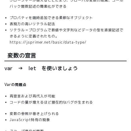
クロージャーが使えることにより、グローバル変数の削減、コール
バック関数記述の簡素化ができる
プロパティを随時追加できる柔軟なオブジェクト
表現力の高いリテラル記法
リテラル＝プログラムで数値や文字列などデータの型を直接記述で
きるように定義されたもの。
https://jsprimer.net/basic/data-type/
変数の宣言
var → let を使いましょう
Varの問題点
再宣言および再代入が可能
コードの量が増えるほど潜在的なバグが生まれる
変数の参照が巻き上げられる
JavaScript特有の現象