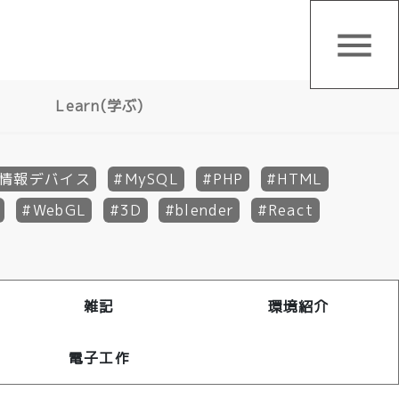
menu
Learn(学ぶ)
情報デバイス
MySQL
PHP
HTML
WebGL
3D
blender
React
雑記
環境紹介
電子工作