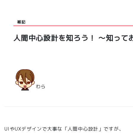
雑記
人間中心設計を知ろう！ ～知って
わら
UIやUXデザインで大事な「人間中心設計」ですが、