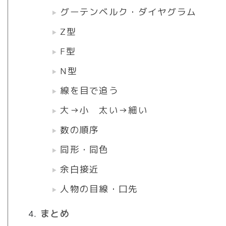
グーテンベルク・ダイヤグラム
Z型
F型
N型
線を目で追う
大→小 太い→細い
数の順序
同形・同色
余白接近
人物の目線・口先
まとめ