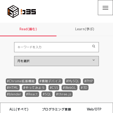
menu
Read(読む)
Learn(学ぶ)
Chrome拡張機能
情報デバイス
MySQL
PHP
HTML
やってみよう
CSS
WebGL
3D
blender
React
SQL
three.js
ALL(すべて)
プログラミング言語
Web/DTP