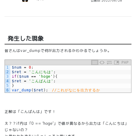
公開日:2022/06/28
発生した現象
皆さんはvar_dumpで何が出力されるかわかるでしょうか。
PHP
1
$num
=
0
;
2
$ret
=
'こんにちは'
;
3
if
(
$num
==
'hoge'
)
{
4
$ret
=
'こんばんは'
;
5
}
6
var_dump
(
$ret
)
;
//これがなにを出力するか
正解は「こんばんは」です！
え？？if内は「0 == ‘hoge’」で値が異なるから出力は「こんにちは」
じゃないの？