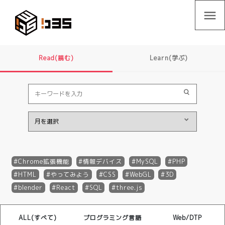
menu
Read(読む)
Learn(学ぶ)
Chrome拡張機能
情報デバイス
MySQL
PHP
HTML
やってみよう
CSS
WebGL
3D
blender
React
SQL
three.js
ALL(すべて)
プログラミング言語
Web/DTP