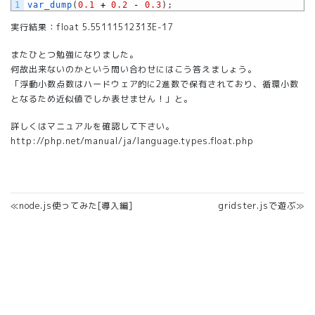
1
var_dump
(
0.1
+
0.2
-
0.3
)
;
実行結果：float 5.55111512313E-17
またひとつ勉強になりました。
何故出来ないのかという問い合わせにはこう答えましょう。
「浮動小数点数はハードウェア的に2進数で保有されており、循環小数
となるため近似値でしか表せません！」と。
詳しくはマニュアルを確認して下さい。
http://php.net/manual/ja/language.types.float.php
≪node.js使ってみた[導入編]
gridster.jsで遊ぶ≫