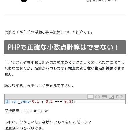
更新日:2021/08/04
突然ですがPHPの浮動小数点演算について紹介です。
PHPで正確な小数点計算はできない！
PHPでの正確な小数点計算方法を求めてでググって来られた方には申し
訳ありませんが、結論から申しますと
電卓のような小数点計算はできま
せん。
論より証拠、まずはコチラを見て下さい。
PHP
1
var_dump
(
0.1
+
0.2
===
0.3
)
;
実行結果：boolean false
あれれ、おかしいな。なぜtrueじゃないんだろう？
理屈は次のとおりです。