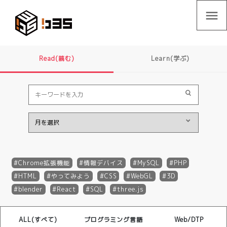
menu
Read(読む)
Learn(学ぶ)
Chrome拡張機能
情報デバイス
MySQL
PHP
HTML
やってみよう
CSS
WebGL
3D
blender
React
SQL
three.js
ALL(すべて)
プログラミング言語
Web/DTP