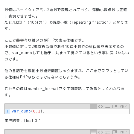
数値はハードウェア的に2進数で表現されており、浮動小数点数は正確
に表現できません。
たとえば0.1（10分の1）は循環小数（repeating fraction）となりま
す。
ここで
曲者
有り難いのがPHPの表示仕様です。
小数値に対して2進数近似値である10進小数での近似値を表示するの
で、var_dumpしても勝手に丸まって見えているという事に気づかない
のです。
他の言語でも浮動小数点数問題はありますが、ここまでフワッとしてい
る仕様はPHPならではではないでしょうか。
これらの値はnumber_formatで文字列表記してみるとよくわかりま
す。
PHP
1
var_dump
(
0.1
)
;
実行結果：float 0.1
PHP