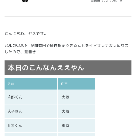
更新日:2021/08/10
こんにちわ、ヤスです。
SQLのCOUNTが関数内で条件指定できることをイマサラナガラ知りま
したので、覚書き！
本日のこんなんええやん
名前
住所
A郎くん
大阪
A子さん
大阪
B郎くん
東京