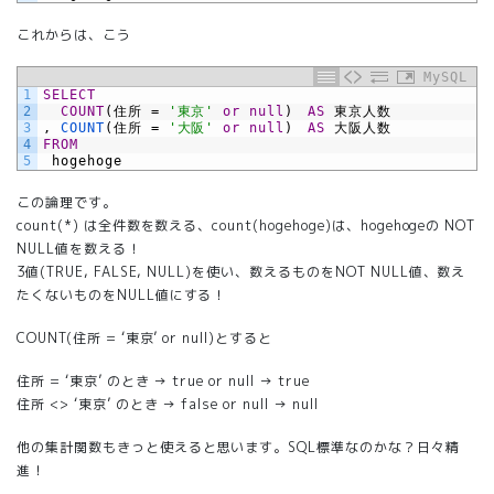
これからは、こう
MySQL
1
SELECT
2
  COUNT
(住所
=
'東京'
or
null
)　
AS
東京人数
3
,
COUNT
(住所
=
'大阪'
or
null
)　
AS
大阪人数
4
FROM
5
hogehoge
この論理です。
count(*) は全件数を数える、count(hogehoge)は、hogehogeの NOT
NULL値を数える！
3値(TRUE, FALSE, NULL)を使い、数えるものをNOT NULL値、数え
たくないものをNULL値にする！
COUNT(住所 = ‘東京’ or null)とすると
住所 = ‘東京’ のとき → true or null → true
住所 <> ‘東京’ のとき → false or null → null
他の集計関数もきっと使えると思います。SQL標準なのかな？日々精
進！