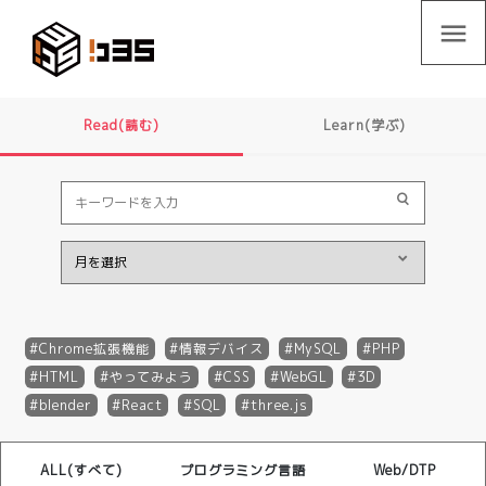
menu
Read(読む)
Learn(学ぶ)
Chrome拡張機能
情報デバイス
MySQL
PHP
HTML
やってみよう
CSS
WebGL
3D
blender
React
SQL
three.js
ALL(すべて)
プログラミング言語
Web/DTP