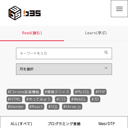
menu
Read(読む)
Learn(学ぶ)
Chrome拡張機能
情報デバイス
MySQL
PHP
HTML
やってみよう
CSS
WebGL
3D
blender
React
SQL
three.js
ALL(すべて)
プログラミング言語
Web/DTP