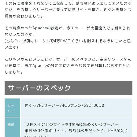
その時に設定をそれなりに見なおして、落ちないようにしてはいたので
すが、その時よりサーバーに乗っているサイトも増え、色々と当時とは
環境が変わりました。
その時良かったApacheの設定が、今回のユーザ大量流入では耐えられ
なかったのです。
(ちなみに以前はトータルで4万PV/日くらいを耐えれるようにしたと思
います)
こりゃいかんということで、サーバーのスペックと、空きリソースなん
かを基に、再度Apacheの設定に使えそうな数字を計算しなおすことに
しました。
サーバーのスペック
さくらVPSサーバー/4GBプラン/SSD100GB
サー
バー
10ドメイン分のサイトを1箇所に集めているサーバー
構成
半数がCMS系のサイト、残りはペラだったり、PHPが入り