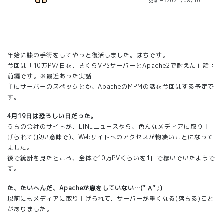
更新日:2021/08/10
年始に膝の手術をしてやっと復活しました。はちです。
今回は「10万PV/日を、さくらVPSサーバーとApache2で耐えた」話：
前編です。※最近あった実話
主にサーバーのスペックとか、ApacheのMPMの話を今回はする予定で
す。
4月19日は恐ろしい日だった。
うちの会社のサイトが、LINEニュースやら、色んなメディアに取り上
げられて(良い意味で)、Webサイトへのアクセスが物凄いことになって
ました。
後で統計を見たところ、全体で10万PVくらいを1日で稼いでいたようで
す。
た、たいへんだ、Apacheが息をしていない…(ﾟＡﾟ;)
以前にもメディアに取り上げられて、サーバーが重くなる(落ちる)こと
がありました。