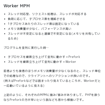
Worker MPM
スレッド対応型、リクエスト処理は、スレッドが対応する
負荷に応じて、子プロセス数を増減させる
1子プロセスあたりのスレッド数は固定になっている
メモリ消費量が少なく、パフォーマンスが高い
スレッドが不安定になると連鎖で不安定になる(メモリを共有してい
るため)
プログラムを並列に実行した時…
子プロセスを複数立ち上げて並列に動かす＝Prefork
スレッドを複数立ち上げて並列に動かす＝Worker
前者よりも後者のほうがメモリ消費量が少なくなるのと、スレッド単位
での処理なので、クライアントへのリアクションが良いのです。
(例えばPreforkなどでは固まったり見えているところが、Workerだと
一応動いているように見える)
上記のように、それぞれのMPMに強み/弱みがありまして、PHPを扱う
ならPreforkの方が早いという説なども昔から根強いです。