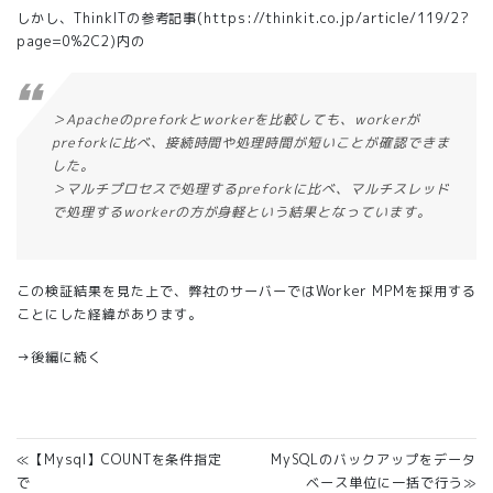
しかし、ThinkITの参考記事(
https://thinkit.co.jp/article/119/2?
page=0%2C2
)内の
＞Apacheのpreforkとworkerを比較しても、workerが
preforkに比べ、接続時間や処理時間が短いことが確認できま
した。
＞マルチプロセスで処理するpreforkに比べ、マルチスレッド
で処理するworkerの方が身軽という結果となっています。
この検証結果を見た上で、弊社のサーバーではWorker MPMを採用する
ことにした経緯があります。
→
後編に続く
≪【Mysql】COUNTを条件指定
MySQLのバックアップをデータ
で
ベース単位に一括で行う≫