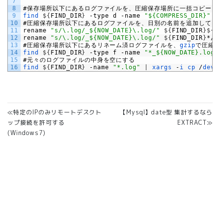
7
8
#保存場所以下にあるログファイルを、圧縮保存場所に一括コピー
9
find
$
{
FIND_DIR
}
-
type
d
-
name
"${COMPRESS_DIR}"
|
10
#圧縮保存場所以下にあるログファイルを、日別の名前を追加してリ
11
rename
"s/\.log/_${NOW_DATE}\.log/"
$
{
FIND_DIR
}
$
{
C
12
rename
"s/\.log/_${NOW_DATE}\.log/"
$
{
FIND_DIR
}
*/
$
13
#圧縮保存場所以下にあるリネーム済ログファイルを、
gzip
で圧縮
14
find
$
{
FIND_DIR
}
-
type
f
-
name
"*_${NOW_DATE}.log"
15
#元々のログファイルの中身を空にする
16
find
$
{
FIND_DIR
}
-
name
"*.log"
|
xargs
-
i
cp
/
dev
/
≪特定のIPのみリモートデスクト
【Mysql】date型 集計するなら
ップ接続を許可する
EXTRACT≫
(Windows7)