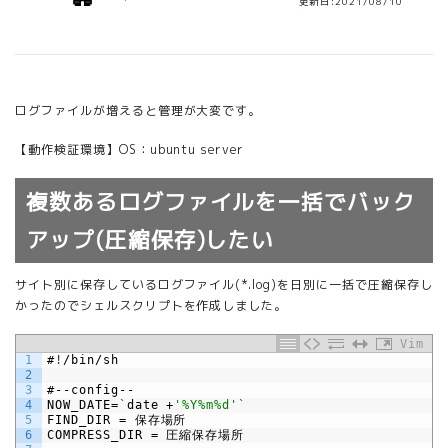
更新日:2021/08/10
ログファイルが増えると管理が大変です。
【動作検証環境】OS：ubuntu server
複数あるログファイルを一括でバック
アップ(圧縮保存)したい
サイト別に保存しているログファイル(*.log)を日別に一括で圧縮保存し
かったのでシェルスクリプトを作成しました。
Vim
1
#
!
/
bin
/
sh
2
3
#--
config
--
4
NOW_DATE
=
`
date
+
'%Y%m%d'
`
5
FIND_DIR
=
保存場所
6
COMPRESS_DIR
=
圧縮保存場所