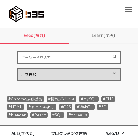
menu
Read(読む)
Learn(学ぶ)
Chrome拡張機能
情報デバイス
MySQL
PHP
HTML
やってみよう
CSS
WebGL
3D
blender
React
SQL
three.js
ALL(すべて)
プログラミング言語
Web/DTP