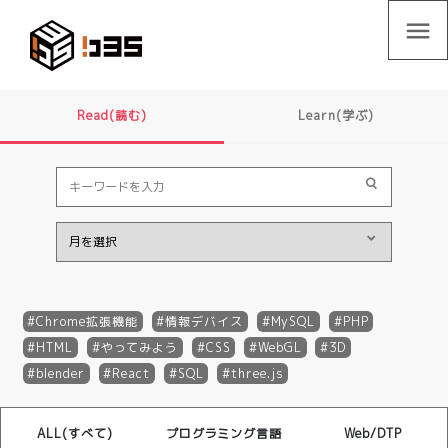
menu
Read(読む)
Learn(学ぶ)
Chrome拡張機能
情報デバイス
MySQL
PHP
HTML
やってみよう
CSS
WebGL
3D
blender
React
SQL
three.js
ALL(すべて)
プログラミング言語
Web/DTP