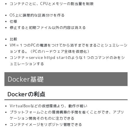
コンテナごとに、CPUとメモリーの割当量を制限
OS上に論理的な区画分けを作る
仕様
停止すると初期ファイル以外の内容は消える
比較
VM＝１つのPCの電源をつけてから消すまでをまるごとシュミレーシ
ョンする。（PCのハードウェア全体を仮想化）
コンテナ＝service httpd startのような１つのコマンドのみをシ
ュミレーションする
Docker基礎
Dockerの利点
VirtualBoxなどの仮想環境より、動作が軽い
プラットフォームごとの環境構築の手間を省くことができ、アプリ
ケーション開発そのものに注力できる
コンテナイメージをリポジトリ管理できる