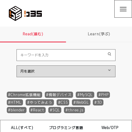
menu
Read(読む)
Learn(学ぶ)
Chrome拡張機能
情報デバイス
MySQL
PHP
HTML
やってみよう
CSS
WebGL
3D
blender
React
SQL
three.js
ALL(すべて)
プログラミング言語
Web/DTP