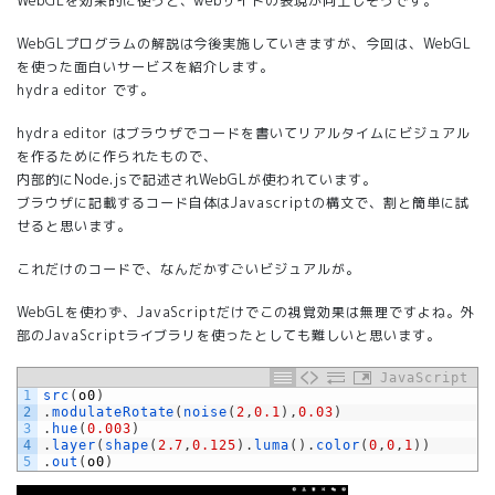
WebGLを効果的に使うと、webサイトの表現が向上しそうです。
WebGLプログラムの解説は今後実施していきますが、今回は、WebGL
を使った面白いサービスを紹介します。
hydra editor
です。
hydra editor はブラウザでコードを書いてリアルタイムにビジュアル
を作るために作られたもので、
内部的にNode.jsで記述されWebGLが使われています。
ブラウザに記載するコード自体はJavascriptの構文で、割と簡単に試
せると思います。
これだけのコードで、なんだかすごいビジュアルが。
WebGLを使わず、JavaScriptだけでこの視覚効果は無理ですよね。外
部のJavaScriptライブラリを使ったとしても難しいと思います。
JavaScript
1
src
(
o0
)
2
.
modulateRotate
(
noise
(
2
,
0.1
)
,
0.03
)
3
.
hue
(
0.003
)
4
.
layer
(
shape
(
2.7
,
0.125
)
.
luma
(
)
.
color
(
0
,
0
,
1
)
)
5
.
out
(
o0
)