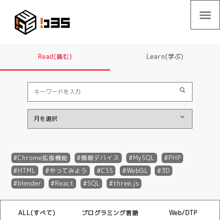
menu
Read(読む)
Learn(学ぶ)
Chrome拡張機能
情報デバイス
MySQL
PHP
HTML
やってみよう
CSS
WebGL
3D
blender
React
SQL
three.js
ALL(すべて)
プログラミング言語
Web/DTP