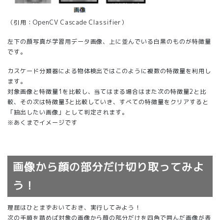
（引用：
OpenCV Cascade Classifier
）
左下の顔写真が学習用データ画像、上に並んでいる白黒のものが特徴量
です。
カスケード分類器による物体検出ではこのように複数の特徴量を利用し
ます。
対象画像と特徴量1を比較し、当てはまる場合はまた次の特徴量2と比
較、その次は特徴量3と比較していき、すべての特徴量をクリアすると
「抽出したい画像」として判定されます。
※あくまでイメージです
画像から顔の部分だけ切り取ってみよ
う！
理屈はひとまずおいておき、実行してみよう！
次の手順を踏めば対象の画像から顔の部分だけを四角で囲んだ画像が表