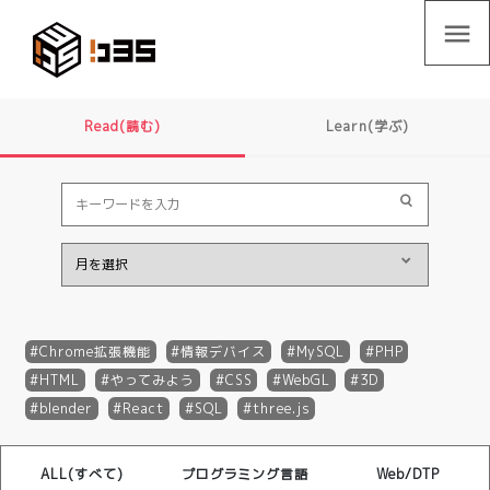
menu
Read(読む)
Learn(学ぶ)
Chrome拡張機能
情報デバイス
MySQL
PHP
HTML
やってみよう
CSS
WebGL
3D
blender
React
SQL
three.js
ALL(すべて)
プログラミング言語
Web/DTP