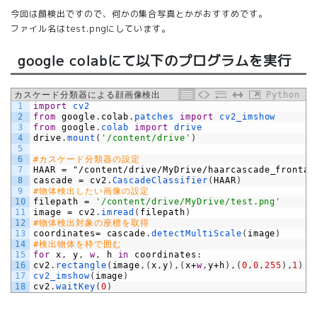
今回は顔検出ですので、何かの集合写真とかがおすすめです。
ファイル名はtest.pngにしています。
google colabにて以下のプログラムを実行
カスケード分類器による顔画像検出
Python
1
import
cv2
2
from
google
.
colab
.
patches 
import
cv2_imshow
3
from
google
.
colab 
import
drive
4
drive
.
mount
(
'/content/drive'
)
5
6
#カスケード分類器の設定
7
HAAR
=
"/
content
/
drive
/
MyDrive
/
haarcascade_frontal
8
cascade
=
cv2
.
CascadeClassifier
(
HAAR
)
9
#物体検出したい画像の設定
10
filepath
=
'/content/drive/MyDrive/test.png'
11
image
=
cv2
.
imread
(
filepath
)
12
#物体検出対象の座標を取得
13
coordinates
=
cascade
.
detectMultiScale
(
image
)
14
#検出物体を枠で囲む
15
for
x
,
y
,
w
,
h
in
coordinates
:
16
cv2
.
rectangle
(
image
,
(
x
,
y
)
,
(
x
+
w
,
y
+
h
)
,
(
0
,
0
,
255
)
,
1
)
17
cv2_imshow
(
image
)
18
cv2
.
waitKey
(
0
)