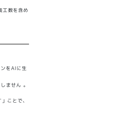
実装工数を含め
ンをAIに生
しません 。
す」ことで、