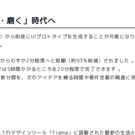
ぶ・磨く」時代へ
プト）から即座にUIプロトタイプを生成することが可能にな
。
分から
わずか2分程度
へと短縮（約93%削減）されました 
では5時間かかるところを
20分程度
で完了できます 。
いる数分間を、次のアイデアを練る時間や要件定義の精査に
ェアNo.1のデザインツール「Figma」に搭載された最新の生成