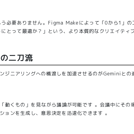
必要ありません。Figma Makeによって「0から1」
ーにとって最適か？」という、より本質的なクリエイティ
」最強の二刀流
ジニアリングへの橋渡しを加速させるのがGeminiとの
も「動くもの」を見ながら議論が可能です 。会議中にその
ションを生成し、意思決定を迅速化できます 。