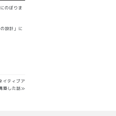
模にのぼりま
験の設計」に
 ネイティブア
構築した話≫