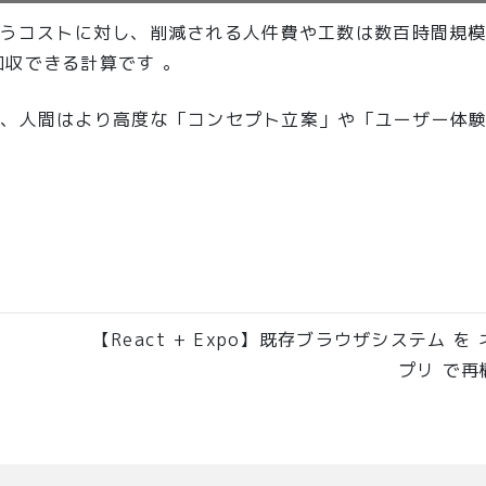
）というコストに対し、削減される人件費や工数は数百時間規
回収できる計算です 。
し、人間はより高度な「コンセプト立案」や「ユーザー体
【React + Expo】既存ブラウザシステム を
プリ で再