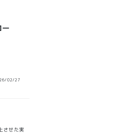
ロー
6/02/27
上させた実