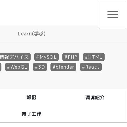
menu
Learn(学ぶ)
情報デバイス
MySQL
PHP
HTML
WebGL
3D
blender
React
雑記
環境紹介
電子工作