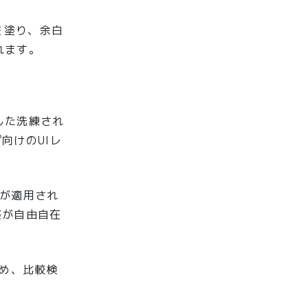
を塗り、余白
れます。
した洗練され
向けのUIレ
トが適用され
整が自由自在
ため、比較検