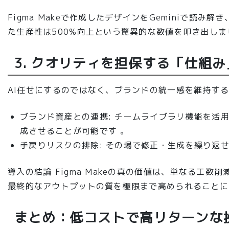
Figma Makeで作成したデザインをGeminiで
た生産性は
500%向上
という驚異的な数値を叩き出しま
3. クオリティを担保する「仕組み
AI任せにするのではなく、ブランドの統一感を維持す
ブランド資産との連携
: チームライブラリ機能を活
成させることが可能です 。
手戻りリスクの排除
: その場で修正・生成を繰り返
導入の結論
Figma Makeの真の価値は、単なる工
最終的なアウトプットの質を極限まで高められることに
まとめ：低コストで高リターンな