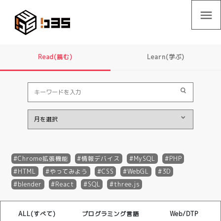
menu
Read(読む)
Learn(学ぶ)
Chrome拡張機能
情報デバイス
MySQL
PHP
HTML
やってみよう
CSS
WebGL
3D
blender
React
SQL
three.js
ALL(すべて)
プログラミング言語
Web/DTP