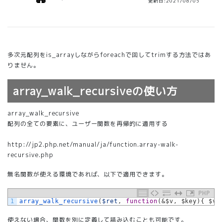
更新日:2021/08/05
多次元配列をis_arrayしながらforeachで回してtrimする方法ではあ
りません。
array_walk_recursiveの使い方
array_walk_recursive
配列の全ての要素に、ユーザー関数を再帰的に適用する
http://jp2.php.net/manual/ja/function.array-walk-
recursive.php
無名関数が使える環境であれば、以下で適用できます。
PHP
1
array_walk_recursive
(
$ret
,
function
(
&$v, $key){ $v 
使えない場合、関数を別に定義して読み込むことも可能です。