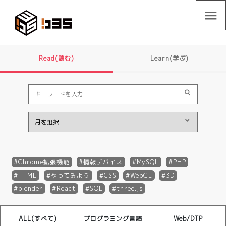
menu
Read(読む)
Learn(学ぶ)
Chrome拡張機能
情報デバイス
MySQL
PHP
HTML
やってみよう
CSS
WebGL
3D
blender
React
SQL
three.js
ALL(すべて)
プログラミング言語
Web/DTP