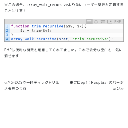
※この場合、array_walk_recursiveより先にユーザー関数を定義する
ことに注意！
PHP
1
function
trim_recursive
(
&$v, $k){
2
    $v = trim($v);
3
}
4
array_walk_recursive
(
$ret
,
'trim_recursive'
)
;
PHPは便利な関数を用意してくれてました。これで余分な空白を一気に
消せます！
≪MS-DOSで一時ディレクトリ＆
電プロep1：Raspbianのバージ
メモをつくる
ョン≫