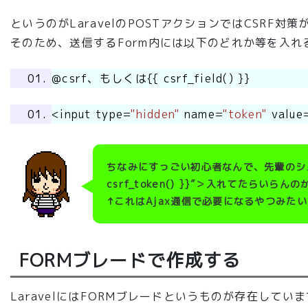
というのがLaravelのPOSTアクションではCSRF対策
そのため、送信するForm内には以下のどれか等を入れ
@csrf、もしくは{{ csrf_field() }}
<input type=
"hidden"
name=
"token"
value
ちなみにすっごい初心者なんで、先輩のシステム内で
csrf_token() }}”＞入れてたら
↑これはAjax通信で必要になるやつみた
FORMブレードで作成する
LaravelにはFORMブレードというものが存在してい