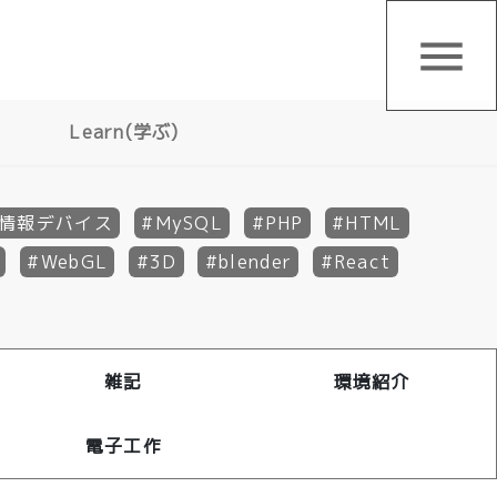
menu
Learn(学ぶ)
情報デバイス
MySQL
PHP
HTML
WebGL
3D
blender
React
雑記
環境紹介
電子工作