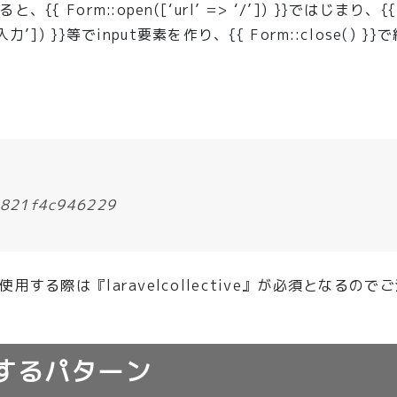
orm::open([‘url’ => ‘/’]) }}ではじまり、{{
>’名前を入力’]) }}等でinput要素を作り、{{ Form::close() 
8e821f4c946229
る際は『laravelcollective』が必須となるので
teするパターン