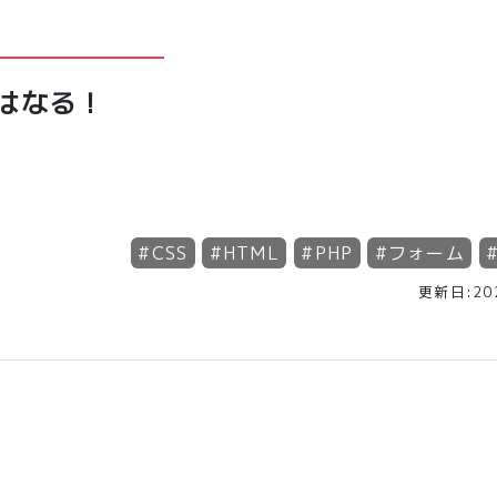
俺はなる！
#
CSS
#
HTML
#
PHP
#
フォーム
更新日:202