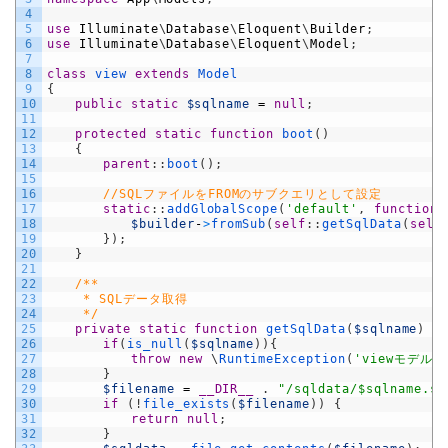
4
5
use
Illuminate
\
Database
\
Eloquent
\
Builder
;
6
use
Illuminate
\
Database
\
Eloquent
\
Model
;
7
8
class
view
extends
Model
9
{
10
public
static
$sqlname
=
null
;
11
12
protected
static
function
boot
(
)
13
{
14
parent
:
:
boot
(
)
;
15
16
//SQLファイルをFROMのサブクエリとして設定
17
static
:
:
addGlobalScope
(
'default'
,
function
18
$builder
-
>
fromSub
(
self
:
:
getSqlData
(
self
19
}
)
;
20
}
21
22
/**
23
	 * SQLデータ取得
24
	 */
25
private
static
function
getSqlData
(
$sqlname
)
{
26
if
(
is_null
(
$sqlname
)
)
{
27
throw
new
\
RuntimeException
(
'viewモデル
28
}
29
$filename
=
__DIR__
.
"/sqldata/$sqlname.sq
30
if
(
!
file_exists
(
$filename
)
)
{
31
return
null
;
32
}