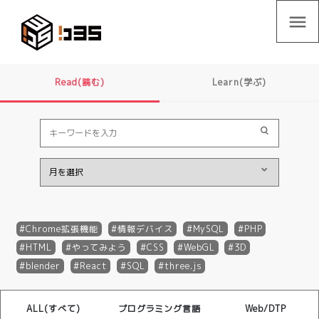
menu
Read(読む)
Learn(学ぶ)
Chrome拡張機能
情報デバイス
MySQL
PHP
HTML
やってみよう
CSS
WebGL
3D
blender
React
SQL
three.js
ALL(すべて)
プログラミング言語
Web/DTP