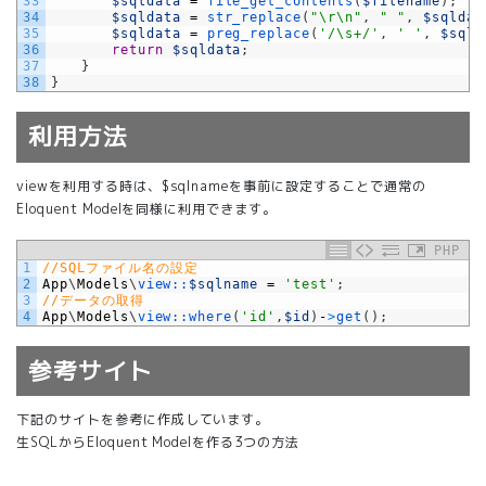
33
$sqldata
=
file_get_contents
(
$filename
)
;
34
$sqldata
=
str_replace
(
"\r\n"
,
" "
,
$sqldat
35
$sqldata
=
preg_replace
(
'/\s+/'
,
' '
,
$sqld
36
return
$sqldata
;
37
}
38
}
利用方法
viewを利用する時は、$sqlnameを事前に設定することで通常の
Eloquent Modelを同様に利用できます。
PHP
1
//SQLファイル名の設定
2
App
\
Models
\
view::
$sqlname
=
'test'
;
3
//データの取得
4
App
\
Models
\
view::
where
(
'id'
,
$id
)
-
>
get
(
)
;
参考サイト
下記のサイトを参考に作成しています。
生SQLからEloquent Modelを作る3つの方法