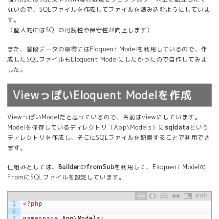
ないので、SQLファイルを作成してファイルを読み込むようにしていま
す。
（個人的にはSQLの可読性や保守性が向上します）
また、普段データの取得にはEloquent Modelを利用しているので、作
成したSQLファイルもEloquent Modelにしたかったので自作してみま
した。
ViewっぽいEloquent Modelを作成
ViewっぽいModelだと思っているので、名前はviewにしています。
Modelを保存しているディレクトリ（App\Models）に
sqldata
という
ディレクトリを作成し、そこにSQLファイルを配置することで利用でき
ます。
仕組みとしては、
Builder
の
fromSub
を利用して、Eloquent Modelの
FromにSQLファイルを設定しています。
PHP
1
<?php
2
3
namespace
App
\
Models
;