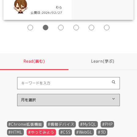
わら
公開日:2026/02/27
Read(読む)
Learn(学ぶ)
Chrome拡張機能
情報デバイス
MySQL
PHP
HTML
やってみよう
CSS
WebGL
3D