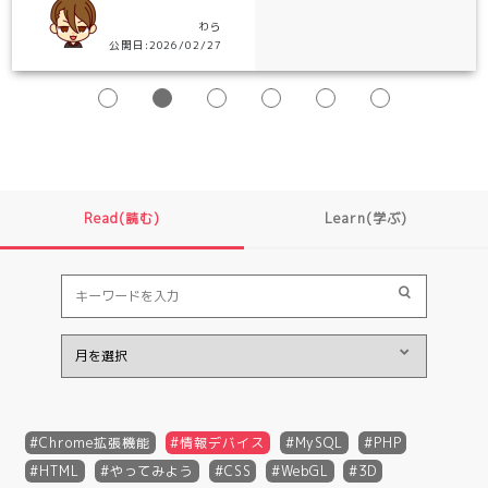
わら
公開日:2026/02/27
Read(読む)
Learn(学ぶ)
Chrome拡張機能
情報デバイス
MySQL
PHP
HTML
やってみよう
CSS
WebGL
3D