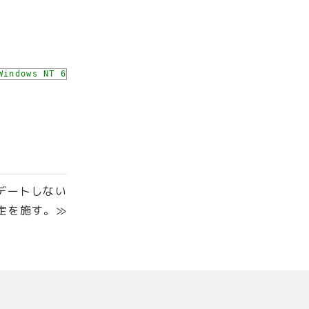
Windows NT 6.1; WOW64) AppleWebKit\/537.36 (KHTML, lik
デートしない
定を施す。≫