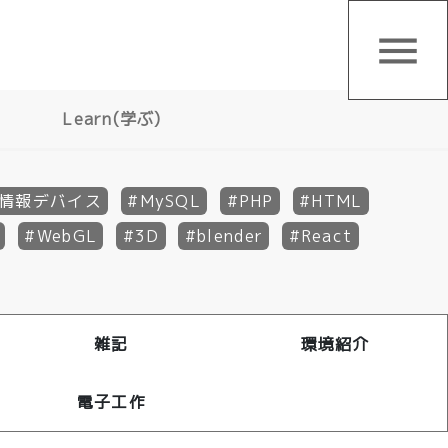
menu
Learn(学ぶ)
情報デバイス
MySQL
PHP
HTML
WebGL
3D
blender
React
雑記
環境紹介
電子工作