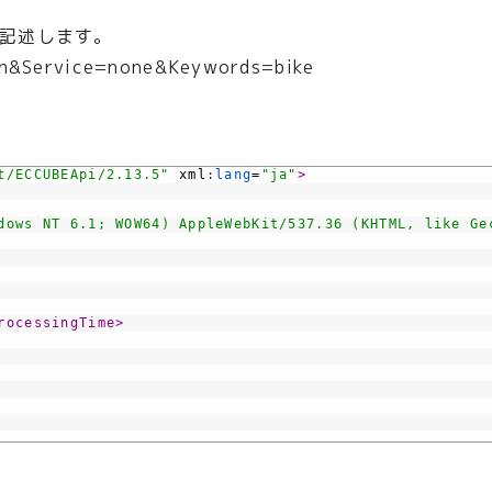
記述します。
rch&Service=none&Keywords=bike
t/ECCUBEApi/2.13.5"
xml
:
lang
=
"ja"
>
dows NT 6.1; WOW64) AppleWebKit/537.36 (KHTML, like Ge
rocessingTime>