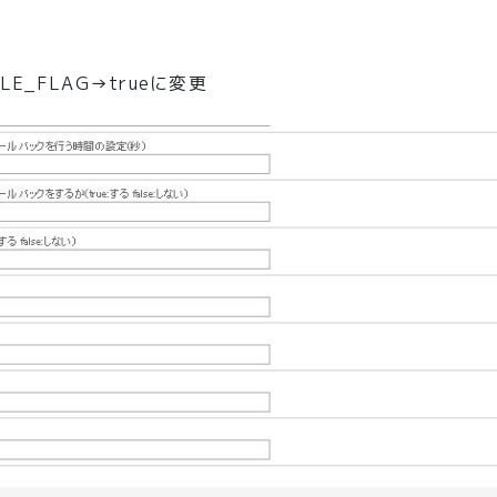
_FLAG→trueに変更