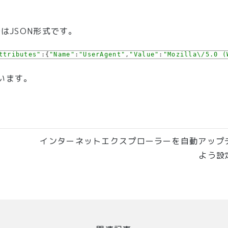
はJSON形式です。
=2620
ttributes"
:
{
"Name"
:
"UserAgent"
,
"Value"
:
"Mozilla\/5.0 (
います。
t_comment>
インターネットエクスプローラーを自動アップ
よう設