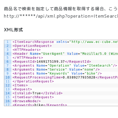
商品名で検索を指定して商品情報を取得する場合、こう
http://******/api/xml.php?operation=ItemSea
XML形式
1
<ItemSearchResponse 
xmlns
=
"http://www.ec-cube.ne
2
<OperationRequest>
3
<HTTPHeaders>
4
<Header 
Name
=
"UserAgent"
Value
=
"Mozilla/5.0 (Win
5
</HTTPHeaders>
6
<RequestId>
1469175199.37
</RequestId>
7
<Arguments 
Name
=
"Operation"
Value
=
"ItemSearch"
/>
8
<Arguments 
Name
=
"Service"
Value
=
"none"
/>
9
<Arguments 
Name
=
"Keywords"
Value
=
"bike"
/>
10
<RequestProcessingTime>
0.0389277935028
</RequestP
11
</OperationRequest>
12
<Items>
13
<Request>
14
<IsValid>
True
</IsValid>
15
<ItemSearchRequest>
16
<BrowseNode/>
17
<Keywords>
bike
</Keywords>
18
<Manufacturer/>
19
<ItemPage/>
20
<Sort/>