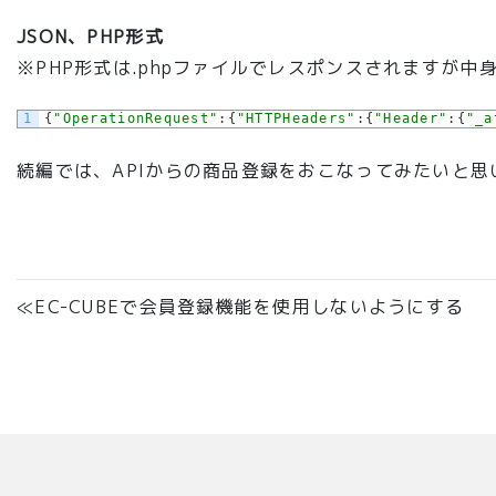
21
</ItemSearchRequest>
22
</Request>
JSON、PHP形式
23
<Item>
24
<product_id>
2620
</product_id>
※PHP形式は.phpファイルでレスポンスされますが中身
25
<DetailPageURL>
26
http://*****/site/products/detail.php?product_id
27
</DetailPageURL>
1
{
"OperationRequest"
:
{
"HTTPHeaders"
:
{
"Header"
:
{
"_a
28
<ItemAttributes>
29
<product_id>
2620
</product_id>
30
<product_code_min>
AceBike-RD
</product_code_min>
続編では、APIからの商品登録をおこなってみたいと思
31
<product_code_max>
AceBike-RD
</product_code_max>
32
<name>
キッズバイク
</name>
33
<comment1>
</comment1>
34
<comment2/>
35
<comment3/>
36
<main_list_comment>
商品詳細を御覧ください。
</main_lis
37
<main_image>
aaaaaa.png
</main_image>
38
<main_list_image>
bbbbbb.png
</main_list_image>
≪EC-CUBEで会員登録機能を使用しないようにする
39
<price01_min/>
40
<price01_max/>
41
<price02_min>
7500
</price02_min>
42
<price02_max>
7500
</price02_max>
43
<stock_min/>
44
<stock_max/>
45
<stock_unlimited_min>
1
</stock_unlimited_min>
46
<stock_unlimited_max>
1
</stock_unlimited_max>
47
<deliv_date_id/>
48
<status>
1
</status>
49
<del_flg>
0
</del_flg>
50
<update_date>
2016-03-14 18:23:35
</update_date>