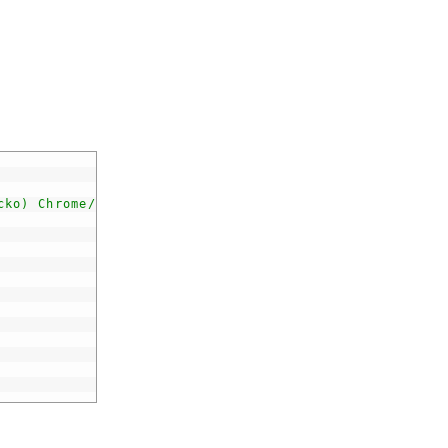
cko) Chrome/51.0.2704.106 Safari/537.36"
/>