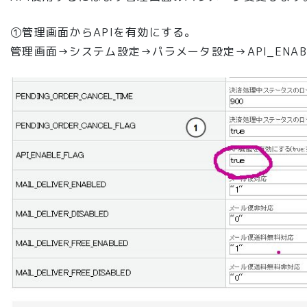
①管理画面からAPIを有効にする。
管理画面→システム設定→パラメータ設定→API_ENABLE