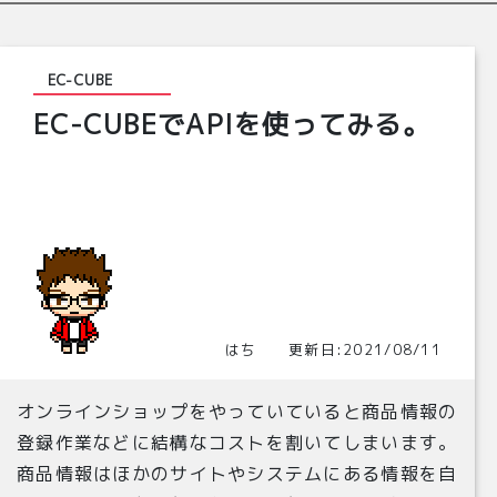
51
<price01_min_inctax/>
52
<price01_max_inctax/>
53
<price02_min_inctax>
8100
</price02_min_inctax>
54
<price02_max_inctax>
8100
</price02_max_inctax>
EC-CUBE
55
<price01_min_format>
0
</price01_min_format>
56
<price01_max_format>
0
</price01_max_format>
EC-CUBEでAPIを使ってみる。
57
<price02_min_format>
7,500
</price02_min_format>
58
<price02_max_format>
7,500
</price02_max_format>
59
<price01_min_inctax_format>
0
</price01_min_inctax
60
<price01_max_inctax_format>
0
</price01_max_inctax
61
<price02_min_inctax_format>
8,100
</price02_min_in
62
<price02_max_inctax_format>
8,100
</price02_max_in
63
<price01_min_tax_format>
0
</price01_min_tax_forma
64
<price01_max_tax_format>
0
</price01_max_tax_forma
65
<price02_min_tax_format>
8,100
</price02_min_tax_f
66
<price02_max_tax_format>
8,100
</price02_max_tax_f
67
</ItemAttributes>
68
</Item>
69
<Item>
70
<product_id/>
71
<DetailPageURL>
はち 更新日:2021/08/11
72
http://*******/site/products/detail.php?product_
73
</DetailPageURL>
74
<ItemAttributes>
オンラインショップをやっていていると商品情報の
75
<price01_min_format>
0
</price01_min_format>
76
<price01_max_format>
0
</price01_max_format>
登録作業などに結構なコストを割いてしまいます。
77
<price02_min_format>
0
</price02_min_format>
78
<price02_max_format>
0
</price02_max_format>
商品情報はほかのサイトやシステムにある情報を自
79
<price01_min_inctax/>
80
<price01_max_inctax/>