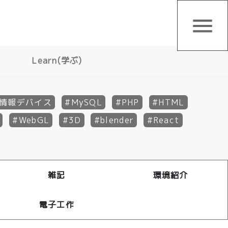
menu
Learn(学ぶ)
情報デバイス
MySQL
PHP
HTML
WebGL
3D
blender
React
雑記
環境紹介
電子工作