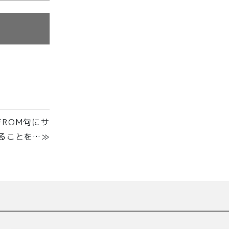
のFROM句にサ
ることを…≫