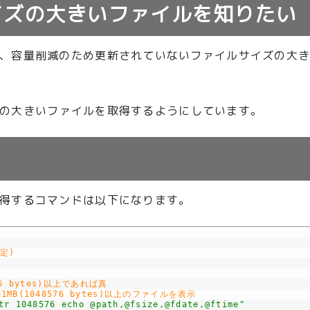
イズの大きいファイルを知りたい
、容量削減のため更新されていないファイルサイズの大
イズの大きいファイルを取得するようにしています。
得するコマンドは以下になります。
定)
576 bytes)以上であれば真
B(1048576 bytes)以上のファイルを表示
tr 1048576 echo @path,@fsize,@fdate,@ftime"