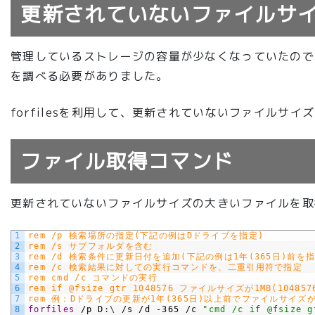
更新されていないファイルサ
管理しているストレージの容量が少なくなっていたので
を調べる必要がありました。
forfilesを利用して、更新されていないファイルサ
ファイル取得コマンド
更新されていないファイルサイズの大きいファイルを取
1
rem /p 検索場所の指定(下記の例はDドライブを指定)
2
rem /s サブフォルダを含む
3
rem /d 検索条件に更新日付を追加(下記の例は1年(365日)前を指
4
rem /c 検索結果に対しての実行コマンドを、二重引用符で指定
5
rem cmd /c コマンドの実行
6
rem if @fsize gtr 1048576 ファイルサイズが1MB(1048
7
rem 例：Dドライブの更新が1年(365日)以上前でファイルサイズが1M
8
forfiles
/p
D
:
\
/s
/d
-365
/c
"cmd /c if @fsize g