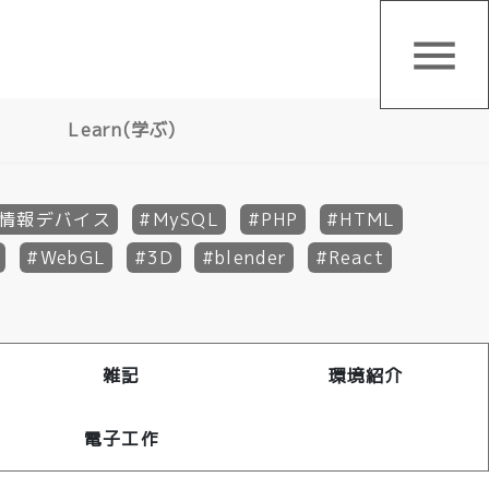
menu
Learn(学ぶ)
情報デバイス
MySQL
PHP
HTML
WebGL
3D
blender
React
雑記
環境紹介
電子工作