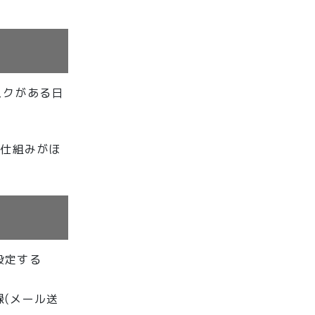
スクがある日
る仕組みがほ
。
設定する
(メール送