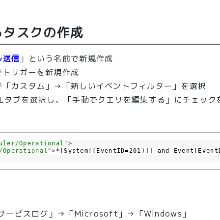
るタスクの作成
ル送信
」という名前で新規作成
でトリガーを新規作成
で「カスタム」→「新しいイベントフィルター」を選択
Lタブを選択し、「手動でクエリを編集する」にチェック
uler/Operational"
>
/Operational"
>
*[System[(EventID=201)]] and Event[Eve
ビスログ」→「Microsoft」→「Windows」