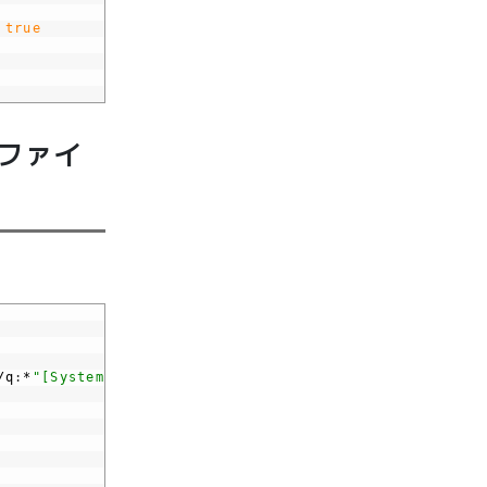
 true
ファイ
/q
:
*
"[System[(EventID=201)]] and Event[EventData[@Name