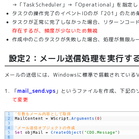
→「TaskScheduler」→「Operational」を指
タスクの操作完了のイベントIDのが「201」のため
タスクが正常に完了しなかった場合、リターンコー
存在するが、頻度が少ないため無視
作成中のこのタスクが失敗した場合、処理が無限ル
設定2：メール送信処理を実行する
メールの送信には、Windowsに標準で搭載されている
「
mail_send.vps
」というファイルを作成、下記の
て変更
1
'引数をメール内容として取得
2
MailContent
=
WScript
.
Arguments
(
0
)
3
4
'メール送信オブジェクトの作成
5
Set
objMail
=
CreateObject
(
"CDO.Message"
)
6