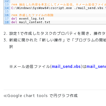
12
13
rem 抽出した内容を本文にしてメール送信。※メール送信ファイル(
14
C
:
\
Windows
\
SysWow64
\
cscript
.
exe
.
/mail
_
send
.
vbs
15
16
rem 作成したファイルの削除
17
del
event
_
log
.
txt
18
del
mail
_
content
.
txt
設定1で作成したタスクのプロパティを開き、操作
新規に開かれた「新しい操作」で「プログラムの開
択
※メール送信ファイル(
mail_send.vbs
)は
mail_sen
≪Google chart tools で円グラフ作成