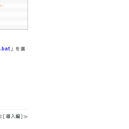
さい
.bat
」を選
みた[導入編]≫