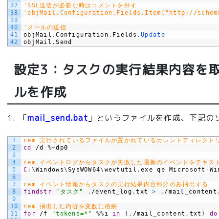
37
'SSL送信が必要な時はコメントを外す
38
'objMail.Configuration.Fields.Item("http://schem
39
40
'メールの送信
41
objMail
.
Configuration
.
Fields
.
Update
42
objMail
.
Send
設定3：タスクの実行結果内容を
ルを作成
「
mail_send.bat
」というファイルを作成、下記の
1
rem 実行されているファイルが置かれているカレントディレクト
2
cd
/d
%
~
dp0
3
4
rem イベントログからタスクが失敗した最新のイベントをテキス
5
C
:
\
Windows
\
SysWOW64
\
wevtutil
.
exe
qe
Microsoft-Wi
6
7
rem イベント情報からタスクの実行結果内容部分のみ抽出する
8
findstr
"タスク"
.
/event
_
log
.
txt
>
.
/mail
_
content
9
10
rem 抽出した内容を変数に格納
11
for
/f
"tokens=*"
%
%
i
in
(
.
/mail
_
content
.
txt
)
do