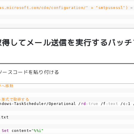
as.microsoft.com/cdo/configuration/" + "smtpusessl") =
取得してメール送信を実行するバッチ
ソースコードを貼り付ける
リへ移動
ト形式で取得する
ndows-TaskScheduler/Operational
/
rd
:true
/f
:text
/c
:
1
.
txt
Set
content=
"%%i"