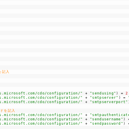
を記入
s.microsoft.com/cdo/configuration/"
+
"sendusing"
)
=
2
s.microsoft.com/cdo/configuration/"
+
"smtpserver"
)
=
s.microsoft.com/cdo/configuration/"
+
"smtpserverport"
ードを記入
s.microsoft.com/cdo/configuration/"
+
"smtpauthenticat
s.microsoft.com/cdo/configuration/"
+
"sendusername"
)
s.microsoft.com/cdo/configuration/"
+
"sendpassword"
)