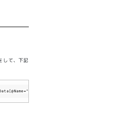
をして、下記
ntData[@Name="ActionSuccess"][Data[@Name="ResultCode"