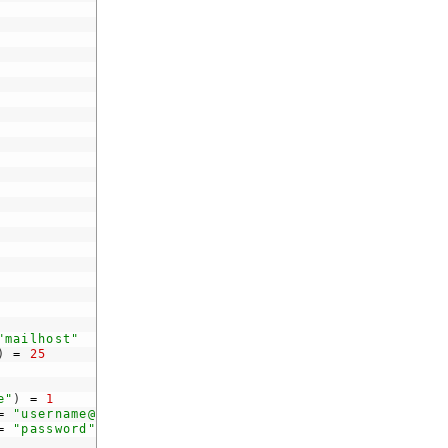
"mailhost"
)
=
25
e"
)
=
1
=
"username@xxx.yy.zz"
=
"password"