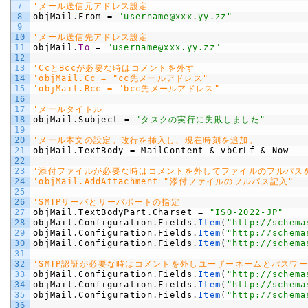
7
'メール送信元アドレス設定
8
objMail
.
From
=
"username@xxx.yy.zz"
9
10
'メール送信先アドレス設定
11
objMail
.
To
=
"username@xxx.yy.zz"
12
13
'CcとBccが必要な時はコメントを外す
14
'objMail.Cc = "cc先メールアドレス"
15
'objMail.Bcc = "bcc先メールアドレス"
16
17
'メールタイトル
18
objMail
.
Subject
=
"タスクの実行に失敗しました"
19
20
'メール本文の設定。改行を挿入し、現在時刻を追加。
21
objMail
.
TextBody
=
MailContent
&
vbCrLf
&
Now
22
23
'添付ファイルが必要な時はコメントを外してファイルのフルパス
24
'objMail.AddAttachment "添付ファイルのフルパス記入"
25
26
'SMTPサーバとサーバポートの指定
27
objMail
.
TextBodyPart
.
Charset
=
"ISO-2022-JP"
28
objMail
.
Configuration
.
Fields
.
Item
(
"http://schema
29
objMail
.
Configuration
.
Fields
.
Item
(
"http://schema
30
objMail
.
Configuration
.
Fields
.
Item
(
"http://schema
31
32
'SMTP認証が必要な時はコメントを外しユーザーネームとパスワ
33
objMail
.
Configuration
.
Fields
.
Item
(
"http://schema
34
objMail
.
Configuration
.
Fields
.
Item
(
"http://schema
35
objMail
.
Configuration
.
Fields
.
Item
(
"http://schema
36