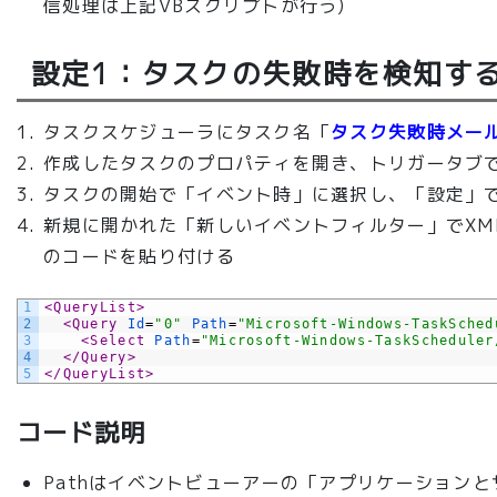
信処理は上記VBスクリプトが行う)
設定1：タスクの失敗時を検知す
タスクスケジューラにタスク名「
タスク失敗時メー
作成したタスクのプロパティを開き、トリガータブ
タスクの開始で「イベント時」に選択し、「設定」
新規に開かれた「新しいイベントフィルター」でXM
のコードを貼り付ける
1
<QueryList>
2
<Query 
Id
=
"0"
Path
=
"Microsoft-Windows-TaskSched
3
<Select 
Path
=
"Microsoft-Windows-TaskScheduler
4
</Query>
5
</QueryList>
コード説明
Pathはイベントビューアーの「アプリケーションとサー