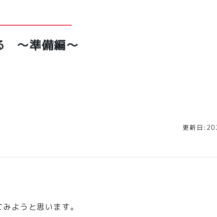
作する ～準備編～
更新日:202
ってみようと思います。