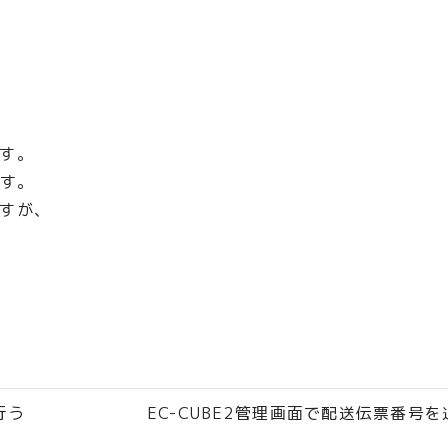
す。
です。
すが、
行う
EC-CUBE2管理画面で配送伝票番号