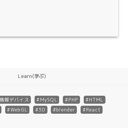
Learn(学ぶ)
情報デバイス
MySQL
PHP
HTML
WebGL
3D
blender
React