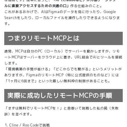
ルに直接アクセスするための共通の口」
作る仕組みのこと。
これがあるおかげで、AIはFigmaのデータを見に行ったり、Google
Searchをしたり、ローカルファイルを操作したりできるようになりま
す。
つまりリモートMCPとは
通常、MCPは自分のPC（ローカル）でサーバーを動かしますが、リモ
ートMCPはサーバーをクラウド上に置き、URL経由でAIとツールを接続
します。
「環境構築の手間が省ける」「どこからでも繋がる」というメリットが
ありますが、FigmaのリモートMCP（特に公式提供のものなど）には
「1ヶ月に6回まで」といった厳しい無料枠の制限があることも。
実際に成功したリモートMCPの手順
「まずは無料でリモートMCPを！」と息巻いて挑戦した私の屍（失敗
談）を並べます。
Cline / Roo Codeで挑戦