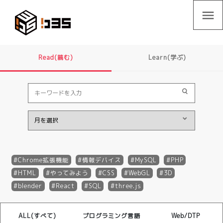
menu
Read(読む)
Learn(学ぶ)
Chrome拡張機能
情報デバイス
MySQL
PHP
HTML
やってみよう
CSS
WebGL
3D
blender
React
SQL
three.js
ALL(すべて)
プログラミング言語
Web/DTP