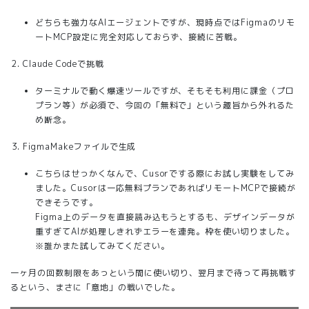
どちらも強力なAIエージェントですが、現時点ではFigmaのリモ
ートMCP設定に完全対応しておらず、接続に苦戦。
Claude Codeで挑戦
ターミナルで動く爆速ツールですが、そもそも利用に課金（プロ
プラン等）が必須で、今回の「無料で」という趣旨から外れるた
め断念。
FigmaMakeファイルで生成
こちらはせっかくなんで、Cusorでする際にお試し実験をしてみ
ました。Cusorは一応無料プランであればリモートMCPで接続が
できそうです。
Figma上のデータを直接読み込もうとするも、デザインデータが
重すぎてAIが処理しきれずエラーを連発。枠を使い切りました。
※誰かまた試してみてください。
一ヶ月の回数制限をあっという間に使い切り、翌月まで待って再挑戦す
るという、まさに「意地」の戦いでした。