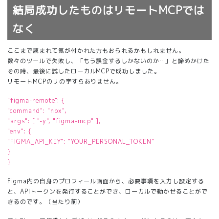
結局成功したものはリモートMCPでは
なく
ここまで読まれて気が付かれた方もおられるかもしれません。
数々のツールで失敗し、「もう課金するしかないのか…」と諦めかけた
その時、最後に試したローカルMCPで成功しました。
リモートMCPのリの字すらありません。
"figma-remote": {
"command": "npx",
"args": [ "-y", "figma-mcp" ],
"env": {
"FIGMA_API_KEY": "YOUR_PERSONAL_TOKEN"
}
}
Figma内の自身のプロフィール画面から、必要事項を入力し設定する
と、APIトークンを発行することができ、ローカルで動かせることがで
きるのです。（当たり前）