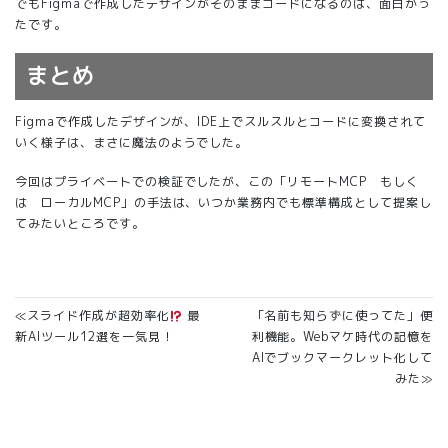
でもFigmaで作成したデザインがそのままコードになるのは、面白かっ
たです。
まとめ
Figmaで作成したデザインが、IDE上でスルスルとコードに変換されて
いく様子は、まさに魔法のようでした。
今回はプライベートでの検証でしたが、この「リモートMCP もしく
は ローカルMCP」の手法は、いつか業務内でも標準構成として提案し
てみたいところです。
≪スライド作成が超効率化
最
「名前も知らずに使ってた」便
新AIツール12選を一気見！
利機能。Webマケ時代の記憶を
AIでブックマークレット化して
みた≫