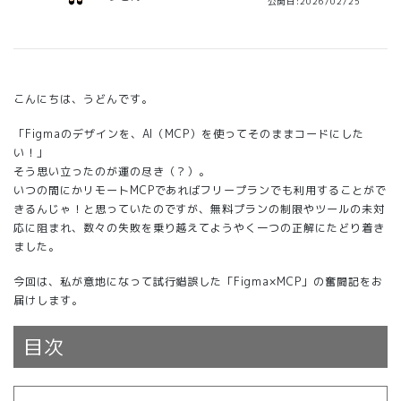
公開日:2026/02/25
こんにちは、うどんです。
「Figmaのデザインを、AI（MCP）を使ってそのままコードにした
い！」
そう思い立ったのが運の尽き（？）。
いつの間にかリモートMCPであればフリープランでも利用することがで
きるんじゃ！と思っていたのですが、無料プランの制限やツールの未対
応に阻まれ、数々の失敗を乗り越えてようやく一つの正解にたどり着き
ました。
今回は、私が意地になって試行錯誤した「Figma×MCP」の奮闘記をお
届けします。
目次