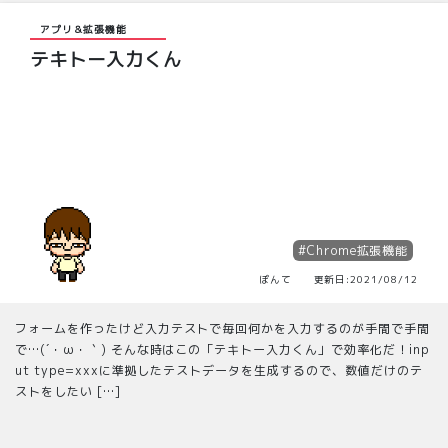
アプリ＆拡張機能
テキトー入力くん
#Chrome拡張機能
ぽんて 更新日:2021/08/12
フォームを作ったけど入力テストで毎回何かを入力するのが手間で手間
で…(´・ω・｀) そんな時はこの「テキトー入力くん」で効率化だ！inp
ut type=xxxに準拠したテストデータを生成するので、数値だけのテ
ストをしたい […]