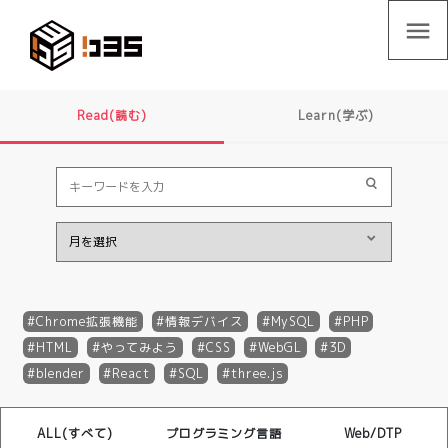
menu
Read(読む)
Learn(学ぶ)
Chrome拡張機能
情報デバイス
MySQL
PHP
HTML
やってみよう
CSS
WebGL
3D
blender
React
SQL
three.js
ALL(すべて)
プログラミング言語
Web/DTP