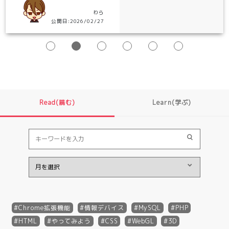
わら
公開日:2026/02/27
Read(読む)
Learn(学ぶ)
Chrome拡張機能
情報デバイス
MySQL
PHP
HTML
やってみよう
CSS
WebGL
3D