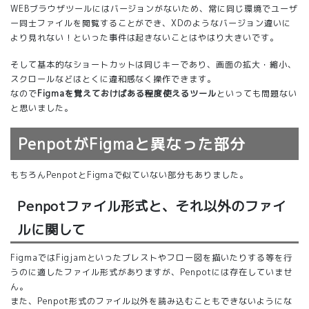
WEBブラウザツールにはバージョンがないため、常に同じ環境でユーザ
ー同士ファイルを閲覧することができ、XDのようなバージョン違いに
より見れない！といった事件は起きないことはやはり大きいです。
そして基本的なショートカットは同じキーであり、画面の拡大・縮小、
スクロールなどはとくに違和感なく操作できます。
なので
Figmaを覚えておけばある程度使えるツール
といっても問題ない
と思いました。
PenpotがFigmaと異なった部分
もちろんPenpotとFigmaで似ていない部分もありました。
Penpotファイル形式と、それ以外のファイ
ルに関して
FigmaではFigjamといったブレストやフロー図を描いたりする等を行
うのに適したファイル形式がありますが、Penpotには存在していませ
ん。
また、Penpot形式のファイル以外を読み込むこともできないようにな