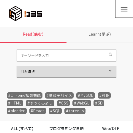
menu
Read(読む)
Learn(学ぶ)
Chrome拡張機能
情報デバイス
MySQL
PHP
HTML
やってみよう
CSS
WebGL
3D
blender
React
SQL
three.js
ALL(すべて)
プログラミング言語
Web/DTP