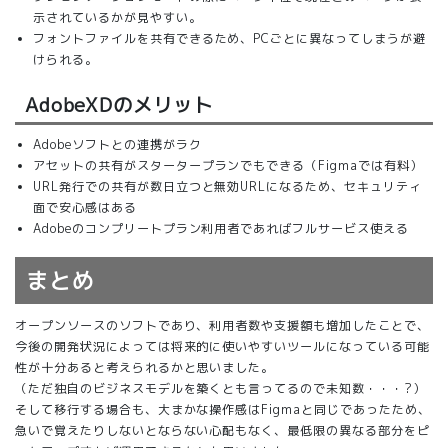
示されているかが見やすい。
フォントファイルを共有できるため、PCごとに異なってしまうが避
けられる。
AdobeXDのメリット
Adobeソフトとの連携がラク
アセットの共有がスタータープランでもできる（Figmaでは有料）
URL発行での共有が数日立つと無効URLになるため、セキュリティ
面で安心感はある
Adobeのコンプリートプラン利用者であればフルサービス使える
まとめ
オープンソースのソフトであり、利用者数や支援額も増加したことで、
今後の開発状況によっては将来的に使いやすいツールになっている可能
性が十分あると考えられるかと思いました。
（ただ独自のビジネスモデルを築くとも言ってるので未知数・・・?）
そして移行する場合も、大まかな操作感はFigmaと同じであったため、
急いで覚えたりしないとならない心配もなく、最低限の異なる部分をピ