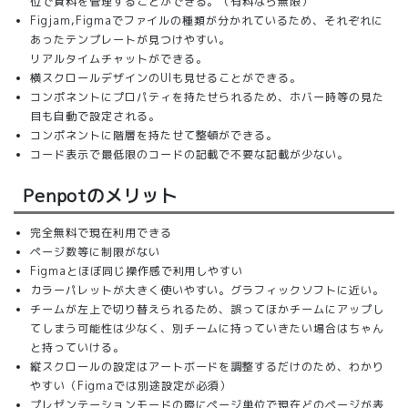
位で資料を管理することができる。（有料なら無限）
Figjam,Figmaでファイルの種類が分かれているため、それぞれに
あったテンプレートが見つけやすい。
リアルタイムチャットができる。
横スクロールデザインのUIも見せることができる。
コンポネントにプロパティを持たせられるため、ホバー時等の見た
目も自動で設定される。
コンポネントに階層を持たせて整頓ができる。
コード表示で最低限のコードの記載で不要な記載が少ない。
Penpotのメリット
完全無料で現在利用できる
ページ数等に制限がない
Figmaとほぼ同じ操作感で利用しやすい
カラーパレットが大きく使いやすい。グラフィックソフトに近い。
チームが左上で切り替えられるため、誤ってほかチームにアップし
てしまう可能性は少なく、別チームに持っていきたい場合はちゃん
と持っていける。
縦スクロールの設定はアートボードを調整するだけのため、わかり
やすい（Figmaでは別途設定が必須）
プレゼンテーションモードの際にページ単位で現在どのページが表