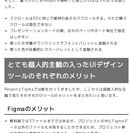
そして、違うからこそPenpotが便利！と感じたのは以下のような面で
した。
スクロールはXDと同じで縦枠の長さ分スクロールする。※ただ横ス
クロールは現在できない
プレゼンテーションモードの際、ほかのページやボード単位で指定
はしやすい
使った文字種がワンクリックでフォントパレットに登録される
使った色が自動的にカラーパレットとして登録される
とても個人的主観の入ったUIデザイン
ツールのそれぞれのメリット
PenpotとFigmaで比較を行ってきましたが、ここからは超個人的な主
観で見たそれぞれのUIツールのメリットをまとめたいと思います。
Figmaのメリット
無料版では3ファイルまでではあるが、プロジェクトの中にFigmaデ
ータ以外のファイルも共有することができるため、プロジェクト単