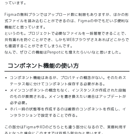
っています。
Figmaの無料プランではアップロード数に制限もありますが、ほかの形
式ファイルを読み込むことができるのは、Figmaの中でもだいぶ便利な
機能だと思っています。
というのも。プロジェクトで必要なファイルを一括管理できることで、
共有漏れを防ぐことができ、しかもWEBブラウザさえあればどこからで
も確認することができてしまうんです。
なんで、ぜひこの機能はPenpotにも増えたらいいなと思いました。
コンポネント機能の使い方
コンポネント機能はあるが、プロパティの概念がない。そのためス
テータス毎に分けてコンポネント保存する必要がある。
メインコンポネントの概念もなく、インスタンスが作成された段階
のものが展開される。メインを書き換えたい場合はアップデートが
必ず必要。
ホバー時の状態等を作成するのは複数のコンポネントを作成し、イ
ンタラクションで設定することで作る。
この部分はFigmaやXDのどちらとも違う部分になるので、実際利用す
るとなった場合にこのままでは戸惑う部分かと思います。