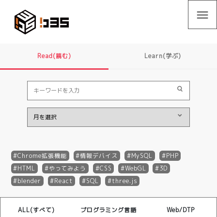
menu
Read(読む)
Learn(学ぶ)
Chrome拡張機能
情報デバイス
MySQL
PHP
HTML
やってみよう
CSS
WebGL
3D
blender
React
SQL
three.js
ALL(すべて)
プログラミング言語
Web/DTP