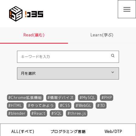
menu
Read(読む)
Learn(学ぶ)
Chrome拡張機能
情報デバイス
MySQL
PHP
HTML
やってみよう
CSS
WebGL
3D
blender
React
SQL
three.js
ALL(すべて)
プログラミング言語
Web/DTP