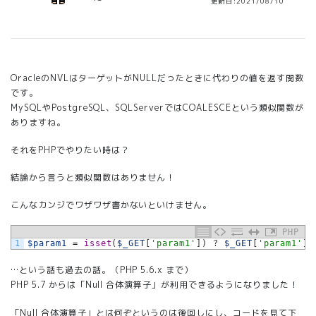
更新日:2021/08/10
OracleのNVLはターゲットがNULLだったときに代わりの値を返す関数
です。
MySQLやPostgreSQL、SQLServerではCOALESCEという類似関数が
ありますね。
それをPHPでやりたい時は？
結論から言うと類似関数はありません！
こんなカンジでワザワザ書かないといけません。
PHP
1
$param1
=
isset
(
$_GET
[
'param1'
]
)
?
$_GET
[
'param1'
]
…という話も過去の話。（PHP 5.6.x まで）
PHP 5.7 からは「Null 合体演算子」が利用できるようになりました！
「Null 合体演算子」とは何ぞというのは後回しにし、コードを見て下