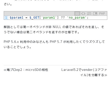
さい。
PHP
1
$param1
=
$_GET
[
'param1'
]
?
?
'no_param'
;
解説としては第一オペランドが非 NULL の値であればそれを返し、そ
うでない場合は第二オペランドを返すのが仕様です。
PHP 5.6.x 利用中のみなさんも PHP 5.7 が利用したくてウズウズして
いることでしょう。
≪電プロep2：microSDの相性
Laravel5.2でvender(コアファ
イル)を分離する≫