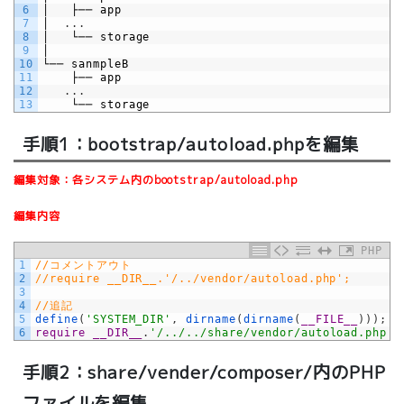
6
│
├──
app
7
│
.
.
.
8
│
└──
storage
9
│
10
└──
sanmpleB
11
├──
app
12
.
.
.
13
└──
storage
手順1：bootstrap/autoload.phpを編集
編集対象：各システム内のbootstrap/autoload.php
編集内容
PHP
1
//コメントアウト
2
//require __DIR__.'/../vendor/autoload.php';
3
4
//追記
5
define
(
'SYSTEM_DIR'
,
dirname
(
dirname
(
__FILE__
)
)
)
;
6
require
__DIR__
.
'/../../share/vendor/autoload.php'
;
手順2：share/vender/composer/内のPHP
ファイルを編集