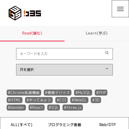
menu
Read(読む)
Learn(学ぶ)
Chrome拡張機能
情報デバイス
MySQL
PHP
HTML
やってみよう
CSS
WebGL
3D
blender
React
SQL
three.js
ALL(すべて)
プログラミング言語
Web/DTP