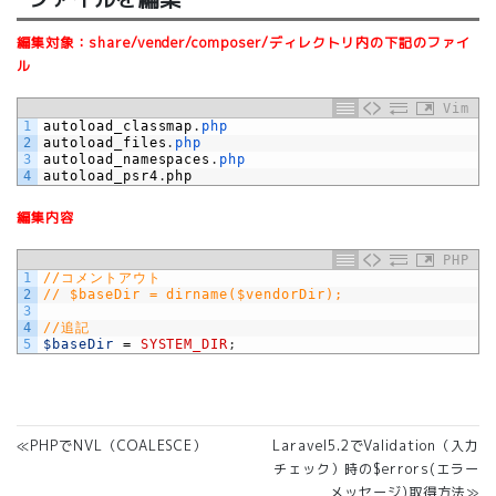
編集対象：share/vender/composer/ディレクトリ内の下記のファイ
ル
Vim
1
autoload_classmap
.
php
2
autoload_files
.
php
3
autoload_namespaces
.
php
4
autoload_psr4
.
php
編集内容
PHP
1
//コメントアウト
2
// $baseDir = dirname($vendorDir);
3
4
//追記
5
$baseDir
=
SYSTEM_DIR
;
≪PHPでNVL（COALESCE）
Laravel5.2でValidation（入力
チェック）時の$errors(エラー
メッセージ)取得方法≫