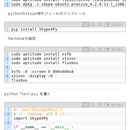
2
sudo
dpkg
-i
skype
-
ubuntu
-
precise_4.2.0.11
-
1_i386.d
・pythonのskype用モジュールのインストール
MySQL
1
pip
install
Skype4Py
・Xwindowの設定
MySQL
1
sudo
aptitude
install
xvfb
2
sudo
aptitude
install
x11vnc
3
sudo
aptitude
install
fluxbox
4
5
Xvfb
:0
-screen
0
800x600x8
6
x11vnc
-display
:0
7
fluxbox
python「test.py」を書く
MySQL
1
#! /usr/bin/python2.7
2
# -*- coding: utf-8 -*-
3
import
Skype4Py
4
5
if
__name__
==
'__main__'
: