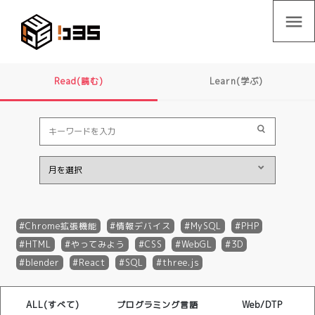
menu
Read(読む)
Learn(学ぶ)
Chrome拡張機能
情報デバイス
MySQL
PHP
HTML
やってみよう
CSS
WebGL
3D
blender
React
SQL
three.js
ALL(すべて)
プログラミング言語
Web/DTP