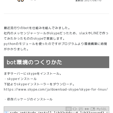
更新日:2021/08/10
最近流行りのbotを仕組みを組んでみました。
社内のメッセンジャーツールがskypeだったため、slackやLINEで作っ
てみたかったもののskypeで実装します。
pythonのモジュールを使ったのですがプログラムより環境構築に時間
がかかりました。
bot環境のつくりかた
まずサーバーにskypeをインストール。
・skypeインストール
下記よりskypeインストーラーをダウンロード。
https://www.skype.com/ja/download-skype/skype-for-linux/
・依存パッケージのインストール
MySQL
1
sudo
aptitude
install
lib32stdc++6
lib32asound2
ia3