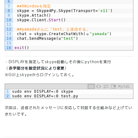
6
7
##XWindowを指定
8
skype
=
Skype4Py.Skype(Transport=
'x11'
)
9
skype.Attach()
10
skype.Client.
Start
()
11
12
##yamadaさんに「test」と送信する。
13
chat
=
skype.CreateChatWith(ｕ
"yamada"
)
14
chat.SendMessage(u
"test"
)
15
16
exit
()
・DISPLAYを指定してskype起動しその後にpythonを実行
（
赤字部分を設定状況により変更
）
※GUI上skypeからログインしておく。
MySQL
1
sudo
env
DISPLAY=:0
skype
2
sudo
env
DISPLAY=:0
test.py
次回は、送信されたメッセージに反応して対話する仕組みなど上げてい
きたいです。