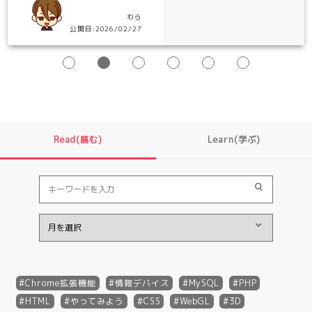
わら
公開日:2026/02/27
Read(読む)
Learn(学ぶ)
Chrome拡張機能
情報デバイス
MySQL
PHP
HTML
やってみよう
CSS
WebGL
3D