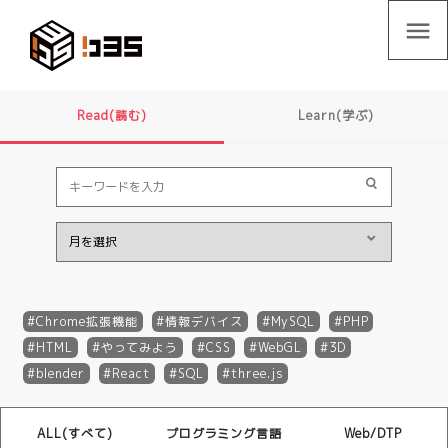
menu
Read(読む)
Learn(学ぶ)
Chrome拡張機能
情報デバイス
MySQL
PHP
HTML
やってみよう
CSS
WebGL
3D
blender
React
SQL
three.js
ALL(すべて)
プログラミング言語
Web/DTP