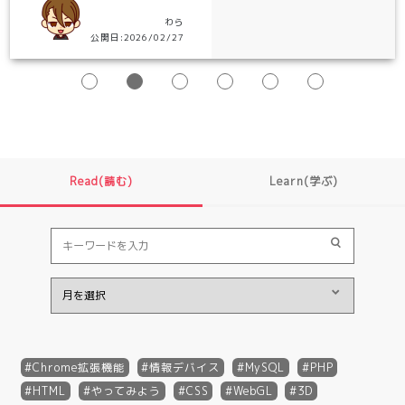
わら
公開日:2026/02/27
Read(読む)
Learn(学ぶ)
Chrome拡張機能
情報デバイス
MySQL
PHP
HTML
やってみよう
CSS
WebGL
3D