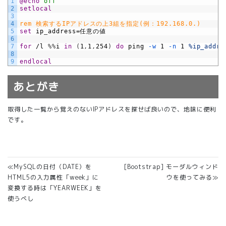
1
@echo
 off
2
setlocal
3
4
rem 検索するIPアドレスの上3組を指定(例：192.168.0.)
5
set
ip
_
address=任意の値
6
7
for
/l
%
%
i
in
(
1
,
1
,
254
)
do
ping
 -w
1
 -n
1
%ip_addre
8
9
endlocal
あとがき
取得した一覧から覚えのないIPアドレスを探せば良いので、地味に便利
です。
≪MySQLの日付（DATE）を
[Bootstrap] モーダルウィンド
HTML5の入力属性「week」に
ウを使ってみる≫
変換する時は「YEARWEEK」を
使うべし