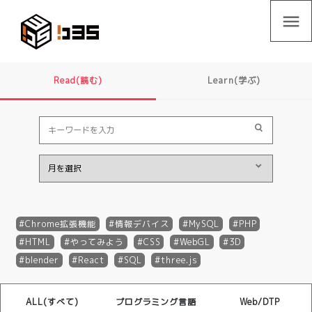
menu
Read(読む)
Learn(学ぶ)
Chrome拡張機能
情報デバイス
MySQL
PHP
HTML
やってみよう
CSS
WebGL
3D
blender
React
SQL
three.js
ALL(すべて)
プログラミング言語
Web/DTP